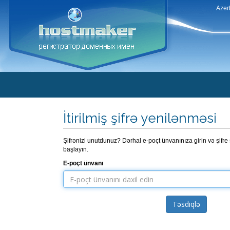
Azer
İtirilmiş şifrə yenilənməsi
Şifrənizi unutdunuz? Dərhal e-poçt ünvanınıza girin və şifre 
başlayın.
E-poçt ünvanı
Təsdiqlə