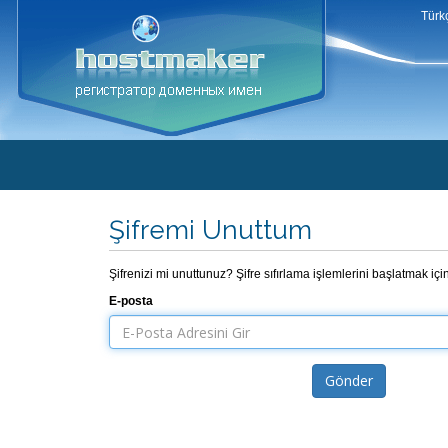
Türk
Şifremi Unuttum
Şifrenizi mi unuttunuz? Şifre sıfırlama işlemlerini başlatmak içi
E-posta
Gönder